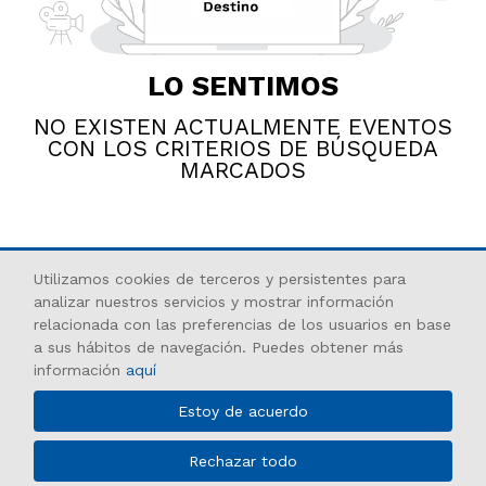
LO SENTIMOS
NO EXISTEN ACTUALMENTE EVENTOS
CON LOS CRITERIOS DE BÚSQUEDA
MARCADOS
Utilizamos cookies de terceros y persistentes para
analizar nuestros servicios y mostrar información
relacionada con las preferencias de los usuarios en base
a sus hábitos de navegación. Puedes obtener más
Empresa municipal dedicada a la gestión cultural, turística y de
información
aquí
espacios y eventos.
TE LO PONEMOS FÁCIL...
Estoy de acuerdo
JOBO
Accesibilidad
Promocionado
91 3184700
Rechazar todo