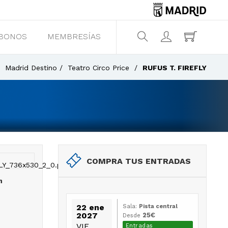
BONOS
MEMBRESÍAS
¿Qué estás buscando?
Madrid Destino
Teatro Circo Price
RUFUS T. FIREFLY
COMPRA TUS ENTRADAS
n
22 ene
Sala:
Pista central
2027
25€
Desde
VIE.
Entradas