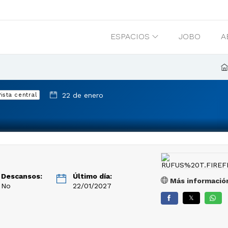
ESPACIOS
JOBO
A
22 de enero
Pista central
Descansos:
Último día:
Más informació
No
22/01/2027
𝕏