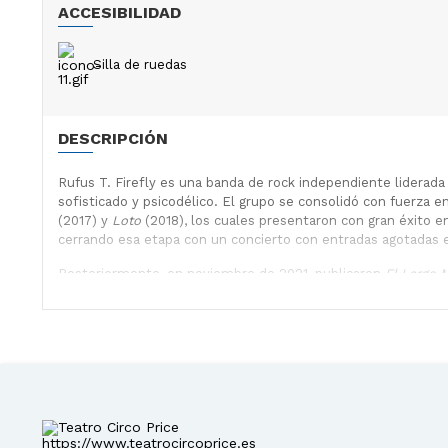
ACCESIBILIDAD
Silla de ruedas
DESCRIPCIÓN
Rufus T. Firefly es una banda de rock independiente liderada
sofisticado y psicodélico. El grupo se consolidó con fuerza
(2017) y
Loto
(2018), los cuales presentaron con gran éxito en
cerrando esa etapa con un concierto con entradas agotadas e
Posteriormente, en noviembre de 2021, publicaron
El Largo 
culminó con una edición especial con colaboraciones de artis
relevancia y festivales destacados como el Vive Latino, e in
Finalmente, en 2025 la banda regresó con su nuevo trabajo t
innovador mediante conciertos con auriculares inalámbricos e
Lanzarote o una fábrica de zumos, manteniendo en paralelo su
https://www.teatrocircoprice.es