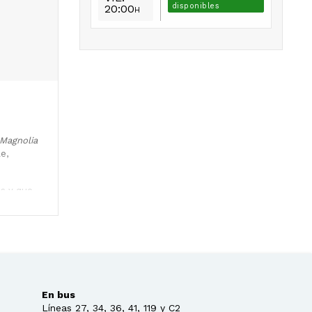
disponibles
20:00
H
Magnolia
e,
os y que
os de gran
formato
e
En bus
Líneas 27, 34, 36, 41, 119 y C2