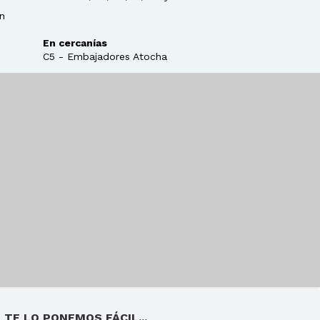
n
En cercanías
C5 - Embajadores Atocha
TE LO PONEMOS FÁCIL...