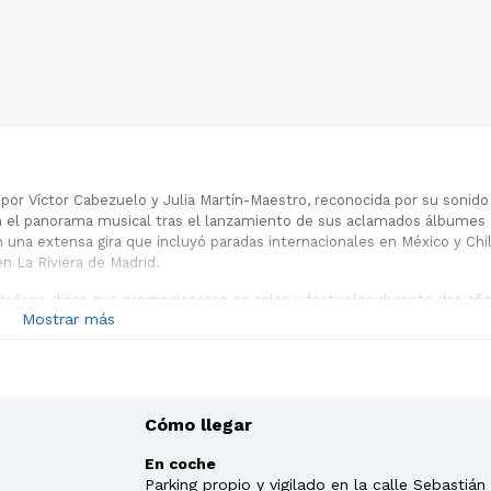
 por Víctor Cabezuelo y Julia Martín-Maestro, reconocida por su sonido
 en el panorama musical tras el lanzamiento de sus aclamados álbumes
 una extensa gira que incluyó paradas internacionales en México y Chil
n La Riviera de Madrid.
Mañana
, disco que promocionaron en salas y festivales durante dos añ
Mostrar más
tas como Anni B Sweet y Club del Río. Esta etapa los llevó a escenari
cluso los llevó a componer un tema exclusivo para el Museo del Prado.
itulado
Todas las cosas buenas
. Para su presentación optaron por un 
n ubicaciones singulares, tales como naves, el Jardín de los Cactus d
 gira tradicional por salas y festivales de España.
Cómo llegar
En coche
Parking propio y vigilado en la calle Sebastián