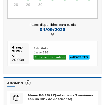
estas conductas?
28
29
30
1
2
3
4
Albert Boadella
5
6
7
8
9
10
11
Dirección de escena
Pases disponibles para el día
04/09/2026
4 sep
Sala:
Guirau
2026
22€
Desde
VIE.
Entradas disponibles
AMIGOS TFG
20:00
H
ABONOS
%
Abono FG 26/27(selecciona 3 sesiones
con un 30% de descuento)