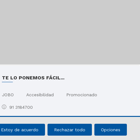
TE LO PONEMOS FÁCIL...
JOBO
Accesibilidad
Promocionado
91 3184700
Estoy de acuerdo
Rechazar todo
Opciones
ies
Términos de venta y acceso
Opciones de privacidad