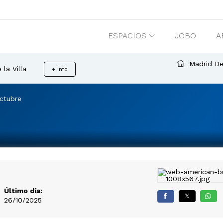
ESPACIOS
JOBO
A
Madrid De
la Villa
+ info
ctubre
Último día:
𝕏
26/10/2025