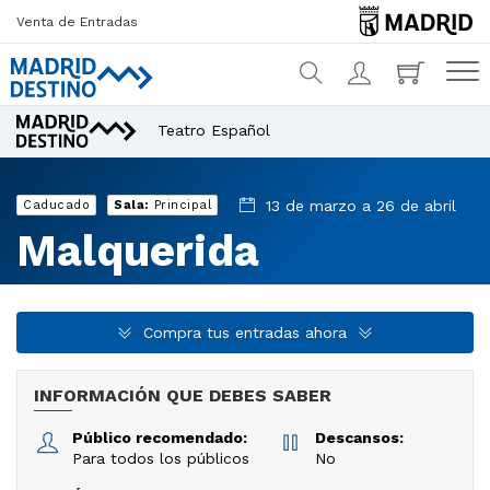
Venta de Entradas
Teatro Español
¿Qué estás buscando?
13 de marzo a 26 de abril
Caducado
Sala:
Principal
Malquerida
Compra tus entradas ahora
INFORMACIÓN QUE DEBES SABER
Público recomendado:
Descansos:
Para todos los públicos
No