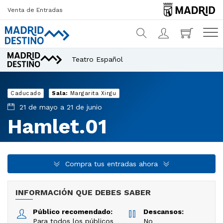
Venta de Entradas
Teatro Español
¿Qué estás buscando?
Caducado
Sala:
Margarita Xirgu
21 de mayo a 21 de junio
Hamlet.01
Compra tus entradas ahora
INFORMACIÓN QUE DEBES SABER
Público recomendado:
Descansos:
Para todos los públicos
No