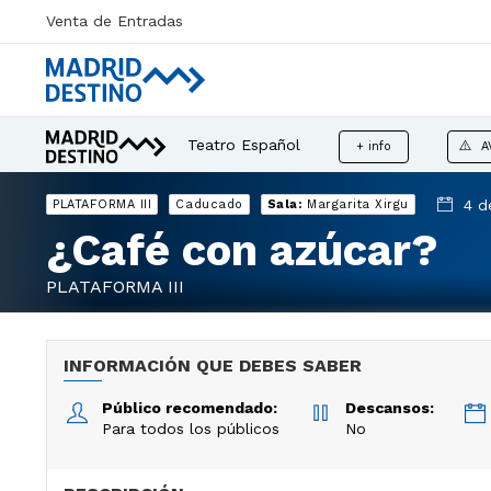
Venta de Entradas
Teatro Español
+ info
A
4 d
PLATAFORMA III
Caducado
Sala:
Margarita Xirgu
¿Café con azúcar?
PLATAFORMA III
INFORMACIÓN QUE DEBES SABER
Público recomendado:
Descansos:
Para todos los públicos
No