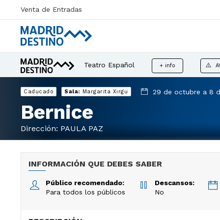
Venta de Entradas
Teatro Español
+ info
A
29 de octubre a 8 d
Caducado
Sala:
Margarita Xirgu
Bernice
Dirección: PAULA PAZ
INFORMACIÓN QUE DEBES SABER
Público recomendado:
Descansos:
Para todos los públicos
No