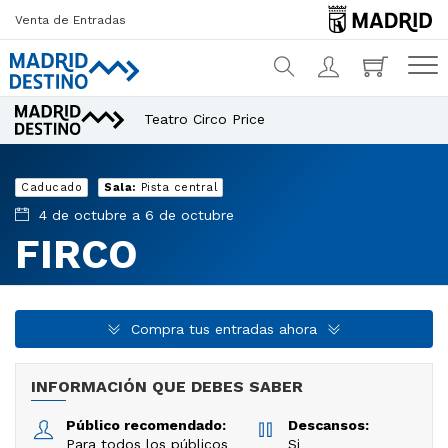
Venta de Entradas
Teatro Circo Price
¿Qué estás buscando?
Caducado
Sala:
Pista central
4 de octubre a 6 de octubre
FIRCO
Compra tus entradas ahora
INFORMACIÓN QUE DEBES SABER
Público recomendado:
Descansos:
Para todos los públicos
Si