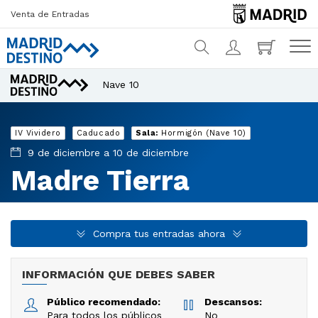
Venta de Entradas
Nave 10
¿Qué estás buscando?
IV Vividero
Caducado
Sala:
Hormigón (Nave 10)
9 de diciembre a 10 de diciembre
Madre Tierra
Compra tus entradas ahora
INFORMACIÓN QUE DEBES SABER
Público recomendado:
Descansos:
Para todos los públicos
No