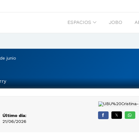
ESPACIOS
JOBO
A
de junio
rry
Último día:
𝕏
21/06/2026