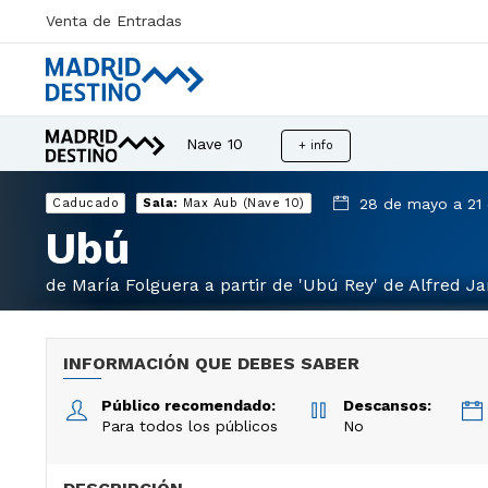
Venta de Entradas
Nave 10
+ info
28 de mayo a 21 
Caducado
Sala:
Max Aub (Nave 10)
Ubú
de María Folguera a partir de 'Ubú Rey' de Alfred Ja
INFORMACIÓN QUE DEBES SABER
Público recomendado:
Descansos:
Para todos los públicos
No