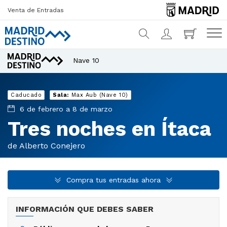
Venta de Entradas
Nave 10
¿Qué estás buscando?
Caducado
Sala:
Max Aub (Nave 10)
6 de febrero a 8 de marzo
Tres noches en Ítaca
de Alberto Conejero
Compra tus entradas ahora
INFORMACIÓN QUE DEBES SABER