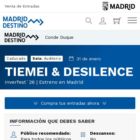
Venta de Entradas
Conde Duque
¿Qué estás buscando?
31 de enero
Caducado
Sala:
Auditorio
TIEMEI & DESILENCE
Inverfest´26 | Estreno en Madrid
Compra tus entradas ahora
INFORMACIÓN QUE DEBES SABER
Público recomendado:
Descansos:
Para todos los públicos
No