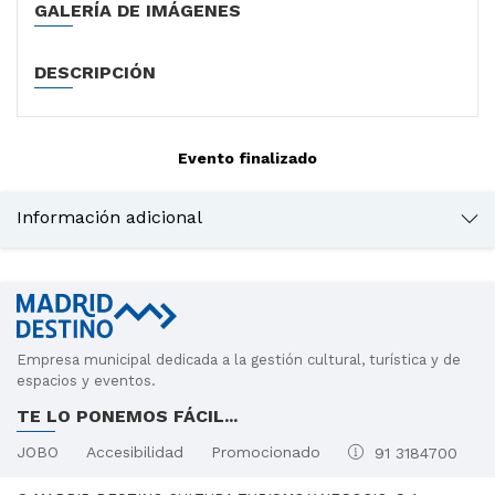
GALERÍA DE IMÁGENES
DESCRIPCIÓN
Evento finalizado
Información adicional
𝕏
https://www.cinetecamadrid.com/
Empresa municipal dedicada a la gestión cultural, turística y de
Cómo llegar
espacios y eventos.
En coche
TE LO PONEMOS FÁCIL...
La Plaza de Legazpi cuenta con una parada permanente de
taxi.
JOBO
Accesibilidad
Promocionado
91 3184700
En bus
Líneas 6, 8, 18, 19, 45, 78 y 148