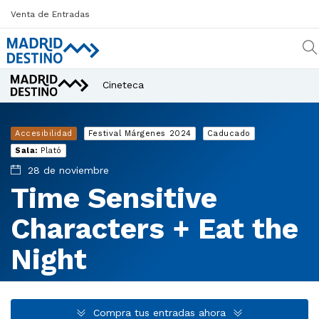
Venta de Entradas
Cineteca
¿Qué estás buscando?
Accesibilidad
Festival Márgenes 2024
Caducado
Sala:
Plató
28 de noviembre
Time Sensitive
Characters + Eat the
Night
Compra tus entradas ahora