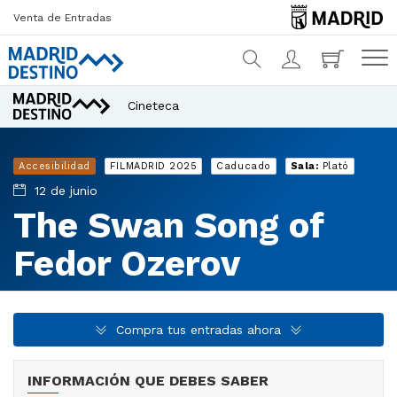
Venta de Entradas
Cineteca
¿Qué estás buscando?
Accesibilidad
FILMADRID 2025
Caducado
Sala:
Plató
12 de junio
The Swan Song of
Fedor Ozerov
Compra tus entradas ahora
INFORMACIÓN QUE DEBES SABER