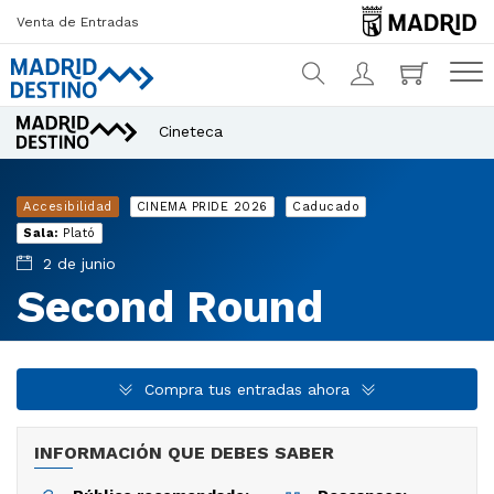
Venta de Entradas
Cineteca
¿Qué estás buscando?
Accesibilidad
CINEMA PRIDE 2026
Caducado
Sala:
Plató
2 de junio
Second Round
Compra tus entradas ahora
INFORMACIÓN QUE DEBES SABER