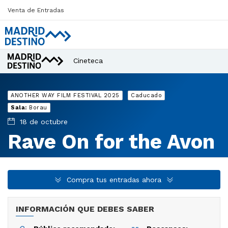
Venta de Entradas
Cineteca
¿Qué estás buscando?
ANOTHER WAY FILM FESTIVAL 2025
Caducado
Sala:
Borau
18 de octubre
Rave On for the Avon
Compra tus entradas ahora
INFORMACIÓN QUE DEBES SABER