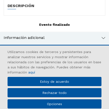
DESCRIPCIÓN
Evento finalizado
Información adicional
Utilizamos cookies de terceros y persistentes para
analizar nuestros servicios y mostrar información
𝕏
https://www.cinetecamadrid.com/
relacionada con las preferencias de los usuarios en base
a sus hábitos de navegación. Puedes obtener más
Empresa municipal dedicada a la gestión cultural, turística y de
Cómo llegar
información
aquí
espacios y eventos.
En coche
TE LO PONEMOS FÁCIL...
Estoy de acuerdo
La Plaza de Legazpi cuenta con una parada permanente de
taxi.
JOBO
Accesibilidad
Promocionado
91 3184700
En bus
Rechazar todo
Líneas 6, 8, 18, 19, 45, 78 y 148
© MADRID DESTINO CULTURA TURISMO Y NEGOCIO, S.A.,
En metro
Opciones
Algunos derechos reservados 2026
Legazpi (líneas 3 y 6)
Queue-Fair