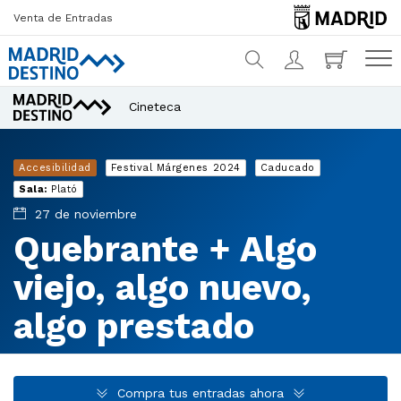
Venta de Entradas
Cineteca
¿Qué estás buscando?
Accesibilidad
Festival Márgenes 2024
Caducado
Sala:
Plató
27 de noviembre
Quebrante + Algo
viejo, algo nuevo,
algo prestado
Compra tus entradas ahora