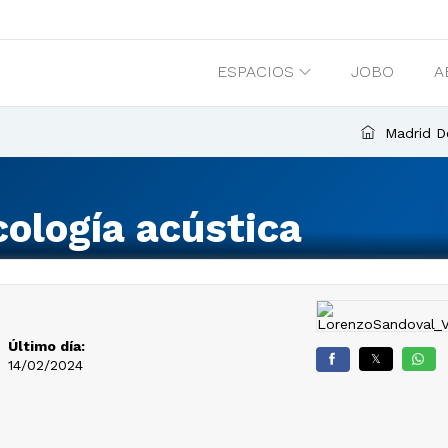
ESPACIOS
JOBO
A
Madrid D
ología acústica
Último día:
𝕏
14/02/2024