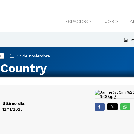
ESPACIOS
JOBO
A
M
12 de noviembre
tó
 Country
Último día:
𝕏
12/11/2025