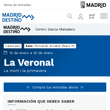
Venta de Entradas
Centro Danza Matadero
¿Qué estás buscando?
Caducado
Sala:
Fernando Arrabal (Nave 11)
15 de enero a 25 de enero
La Veronal
La mort i la primavera
Compra tus entradas ahora
INFORMACIÓN QUE DEBES SABER